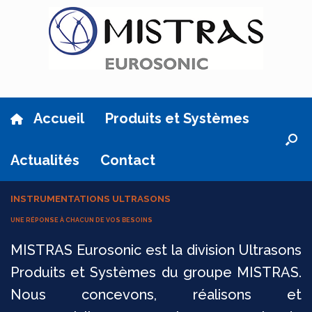
Skip
to
content
Accueil
Produits et Systèmes
Actualités
Contact
INSTRUMENTATIONS ULTRASONS
UNE RÉPONSE À CHACUN DE VOS BESOINS
MISTRAS Eurosonic est la division Ultrasons
Produits et Systèmes du groupe MISTRAS.
Nous concevons, réalisons et