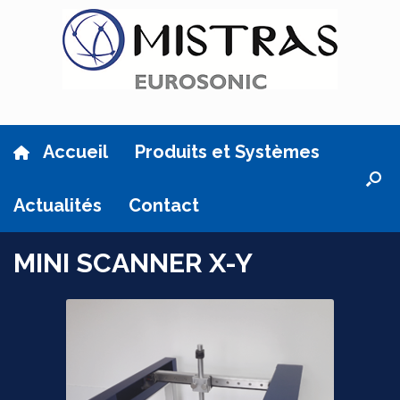
Skip
to
content
Accueil
Produits et Systèmes
Actualités
Contact
MINI SCANNER X-Y